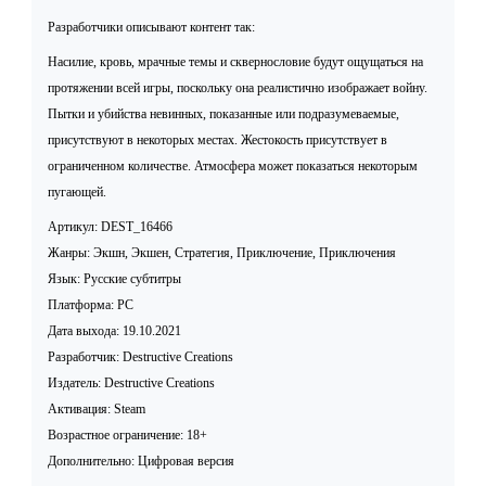
Разработчики описывают контент так:
Насилие, кровь, мрачные темы и сквернословие будут ощущаться на
протяжении всей игры, поскольку она реалистично изображает войну.
Пытки и убийства невинных, показанные или подразумеваемые,
присутствуют в некоторых местах. Жестокость присутствует в
ограниченном количестве. Атмосфера может показаться некоторым
пугающей.
Артикул: DEST_16466
Жанры: Экшн, Экшен, Стратегия, Приключение, Приключения
Язык: Русские субтитры
Платформа: PC
Дата выхода: 19.10.2021
Разработчик: Destructive Creations
Издатель: Destructive Creations
Активация: Steam
Возрастное ограничение: 18+
Дополнительно: Цифровая версия