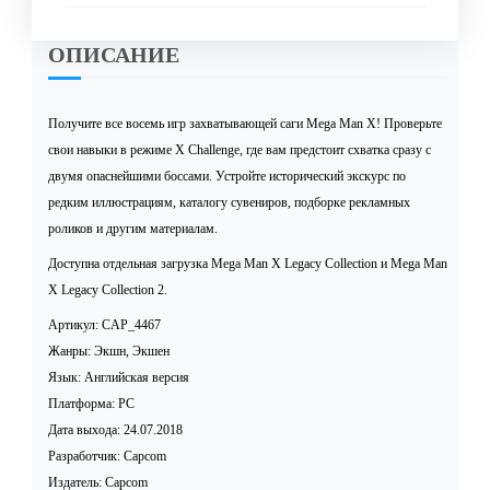
ОПИСАНИЕ
Получите все восемь игр захватывающей саги Mega Man X! Проверьте
свои навыки в режиме X Challenge, где вам предстоит схватка сразу с
двумя опаснейшими боссами. Устройте исторический экскурс по
редким иллюстрациям, каталогу сувениров, подборке рекламных
роликов и другим материалам.
Доступна отдельная загрузка Mega Man X Legacy Collection и Mega Man
X Legacy Collection 2.
Артикул: CAP_4467
Жанры: Экшн, Экшен
Язык: Английская версия
Платформа: PC
Дата выхода: 24.07.2018
Разработчик: Capcom
Издатель: Capcom