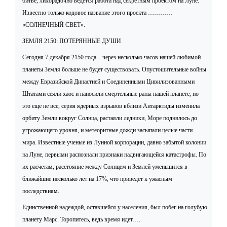
битве, лихорадочно ведется работа над секретным проектом на Луне.
Известно только кодовое название этого проекта …………
«СОЛНЕЧНЫЙ СВЕТ».
ЗЕМЛЯ 2150: ПОТЕРЯННЫЕ ДУШИ
Сегодня 7 декабря 2150 года – через несколько часов нашей любимой
планеты Земля больше не будет существовать. Опустошительные войны
между Евразийской Династией и Соединенными Цивилизованными
Штатами сеяли хаос и наносили смертельные раны нашей планете, но
это еще не все, серия ядерных взрывов вблизи Антарктиды изменила
орбиту Земли вокруг Солнца, растаяли ледники, Море поднялось до
угрожающего уровня, и метеоритные дожди засыпали целые части
мира. Известные ученые из Лунной корпорации, давно забытой колонии
на Луне, первыми распознали признаки надвигающейся катастрофы. По
их расчетам, расстояние между Солнцем и Землей уменьшится в
ближайшие несколько лет на 17%, что приведет к ужасным
последствиям.
Единственной надеждой, оставшейся у населения, был побег на голубую
планету Марс. Торопитесь, ведь время идет….