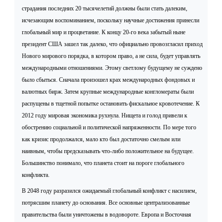
страдания последних 20 тысячелетий должны были стать далеким,
исчезающим воспоминанием, поскольку научные достижения принесли
глобальный мир и процветание. К концу 20-го века забытый ныне
президент США зашел так далеко, что официально провозгласил приход
Нового мирового порядка, в котором право, а не сила, будет управлять
международными отношениями. Этому светлому будущему не суждено
было сбыться. Сначала произошел крах международных фондовых и
валютных бирж. Затем крупные международные конгломераты были
распущены в тщетной попытке остановить фискальное кровотечение. К
2012 году мировая экономика рухнула. Нищета и голод привели к
обострению социальной и политической напряженности. По мере того
как кризис продолжался, мало кто был достаточно смелым или
наивным, чтобы предсказывать что-либо положительное на будущее.
Большинство понимало, что планета стоит на пороге глобального
конфликта.
В 2048 году разразился ожидаемый глобальный конфликт с насилием,
потрясшим планету до основания. Все основные централизованные
правительства были уничтожены в водовороте. Европа и Восточная