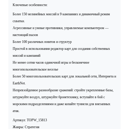
Ключевые особенности:
Более 150 нелинейных миссий в 9 кампаниях и динамичный режим
схватки.
Агрессивные и умные противники, управляемые компьютером —
настоящий вызов
Более 100 различных юнитов и структур
Простой в использовании редактор карт для создания собственных
миссий и кампаний
Не менее сотни часов одиночной игры и бесконечное
многопользовательское веселье
Более 50 многопользовательских карт для локальной сети, Интернета и
EarthNet.
Непревзойденное разнообразие сражений: стройте укрепленные базы,
штурмуйте воздух, штурмуйте бронетехнику, вступайте в бой с
морскими подразделениями и даже копайте туннели для внезапных
атак.
Артикул: TOPW_15813
Жанры: Стратегия