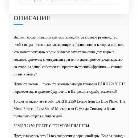
ОПИСАНИЕ
Вашим героям и вашим армиям понадобится сильное руководство,
чтобы отправиться в захватывающее приключение, в котором есть все,
что может пожелать сердце геймера: захватывающие дух миры в
космосе, сражения с коварными врагами и даже прямое предательство
со стороны вашей собственной правительственной фракции — готовы
ли вы к этому?
Примите вызов… пусть эта захватывающая трилогия EARTH 2150 RTS
перенесет вас в далекое будущее… и ВЫ решите судьбу вселенной!
Трилогия включает в себя EARTH 2150 Escape from the Blue Planet, The
Moon Project и Lost Souls! Москва и от Сеула до Сингапура были
буквально стерты с лица земли.
ЗЕМЛЯ 2150: ПОБЕГ С ГОЛУБОЙ ПЛАНЕТЫ
Предполагалось, что 21 век возвестит о заре новой эры. Войны, голод и