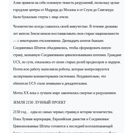
Азия приняли на себя основную тяжесть разрушений, поскольку целые
городские центры от Мадрида до Москвы и от Сеула до Сингапура
были буквально стерты с лица земли.
Человечество всегда славилось своей живучестью. В течение дюжины
лет жители Земли начали восстанавливать свои старые национальности
— с некоторыми отклонениями. Двенадцать штатов бывших
Соединенных Штатов объединились, чтобы сформировать новую
страну, названную Соединенными цивилизованными штатами. Граждане
UCS, по сути, отказались от своих старых ролей продюсеров и лидеров.
Почти всю работу выполняли роботы, которые контролируются
экспертными компьютерными системами. Неудивительно, что
обитатели UCS стали ленивыми и декадентскими.
Мечта ХХ века о лучшем мире закончилась смертью и разрушением.
ЗЕМЛЯ 2150: ЛУННЫЙ ПРОЕКТ
2150 год… одна из самых черных страниц в истории человечества.
Пока Лунная корпорация, Евразийская династия и Соединенные
Цивилизованные Штаты готовятся к последней всеохватывающей