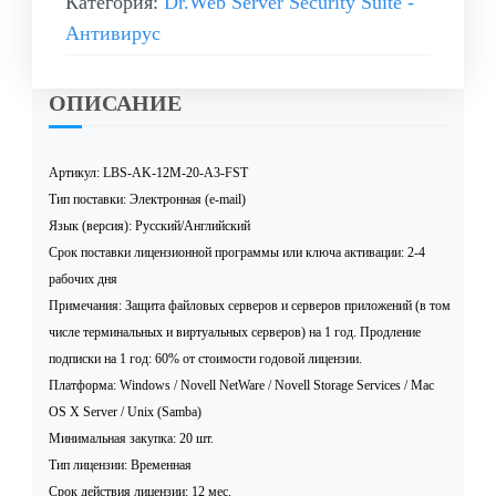
Категория:
Dr.Web Server Security Suite -
Антивирус
ОПИСАНИЕ
Артикул: LBS-AK-12M-20-A3-FST
Тип поставки: Электронная (e-mail)
Язык (версия): Русский/Английский
Срок поставки лицензионной программы или ключа активации: 2-4
рабочих дня
Примечания: Защита файловых серверов и серверов приложений (в том
числе терминальных и виртуальных серверов) на 1 год. Продление
подписки на 1 год: 60% от стоимости годовой лицензии.
Платформа: Windows / Novell NetWare / Novell Storage Services / Mac
OS X Server / Unix (Samba)
Минимальная закупка: 20 шт.
Тип лицензии: Временная
Срок действия лицензии: 12 мес.