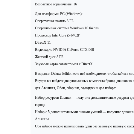
Возрастное ограничение: 16+
Для платформы PC (Windows):
Оперативная память 8 ГБ
Операционная система Windows 10 64 bits
Процессор Intel Core i5-6402P
DirectX 11
Видеокарта NVIDIA GeForce GTX 960
Жесткий диск 8 ГБ
Звуковая карта совместимая c DirectX
В издании Deluxe Edition есть всё необходимое, чтобы зайти в с
Внутри вы найдете два уникальных комплекта брони, два новых
для Авьянны, Обои, сборник, саундтрек и два набора:
Набор ресурсов Иллиан — получите дополнительные ресурсы для
города
Набор с 5 дополнительными очками умений — получите дополни
Авьянны
Оба набора можно использовать один раз за новую игровую сесс