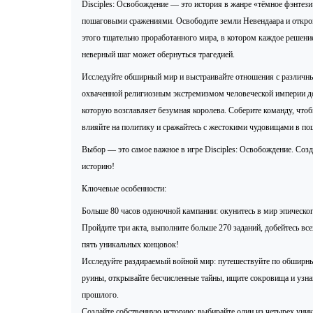
Disciples: Освобождение — это история в жанре «тёмное фэнтези
пошаговыми сражениями. Освободите земли Невендаара и откро
этого тщательно проработанного мира, в котором каждое решение
неверный шаг может обернуться трагедией.
Исследуйте обширный мир и выстраивайте отношения с различн
охваченной религиозным экстремизмом человеческой империи д
которую возглавляет безумная королева. Соберите команду, чтоб
влияйте на политику и сражайтесь с жестокими чудовищами в по
Выбор — это самое важное в игре Disciples: Освобождение. Соз
историю!
Ключевые особенности:
Больше 80 часов одиночной кампании: окунитесь в мир эпическог
Пройдите три акта, выполните больше 270 заданий, добейтесь все
пять уникальных концовок!
Исследуйте раздираемый войной мир: путешествуйте по обширн
руины, открывайте бесчисленные тайны, ищите сокровища и узна
прошлого.
Создайте собственную историю: выбирайте один из четырех уник