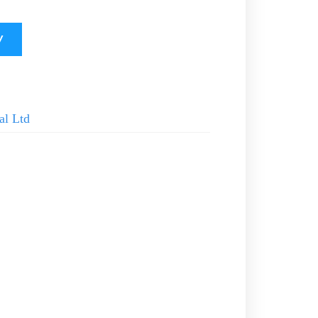
У
al Ltd