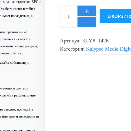
»; мрачная стратегия-RPG с
йте бесчисленные тайны
В КОРЗИН
 имеет последствия, а
ыми фракциями: от
о тёмных сил нежити,
Артикул:
KLYP_14261
ы копить ценные ресурсы;
Категория:
Kalypso Media Digit
шаговых битвах.
давайте собственную
о тёмного фэнтези.
х целей и разблокируйте
ым землям, исследуйте
вайте кровавые истории из
альных классов и ищите