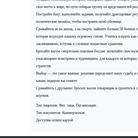
свое место в мире, по пути собирая группу из представителей ра
Постройте базу: выполняйте задания, получайте драгоценные ресу
политические нюансы, чтобы построить штаб-убежище.
Сражайтесь не на жизнь, а на смерть: наймите больше 50 боевых 
которая подходит вашему игровому стилю. Учитесь владеть как 
заклинаниями, вступая в сложные пошаговые сражения.
Бросайте вызов смертельно опасным боссам: испытайте свое муже
ужасающими монстрами и чудовищами, для каждого из которых 
стратегия.
Выбор — это самое важное: решения определяют вашу судьбу и 
каким лидером вы станете.
Сражайтесь с друзьями: бросьте вызов товарищам и сразитесь в 
игроков.
Тип лицензии: Физ. лица, Организации.
Тип покупателя: Коммерческая
Доступна оплата картой