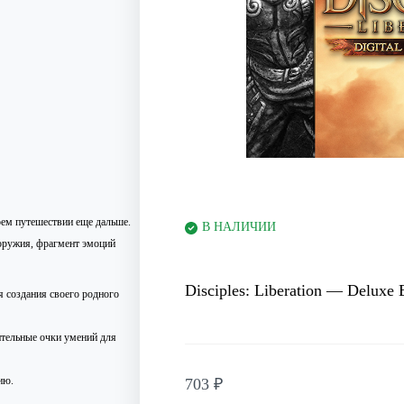
воем путешествии еще дальше.
В НАЛИЧИИ
 оружия, фрагмент эмоций
Disciples: Liberation — Deluxe 
 создания своего родного
тельные очки умений для
ию.
703
₽