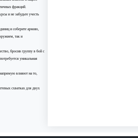
зличных фракций.
рсы и не забудьте учесть
единиц и соберите армию,
оружием, так и
ство, бросив группу в бой с
потребуется уникальная
напрямую влияют на то,
сетевых схватках для двух