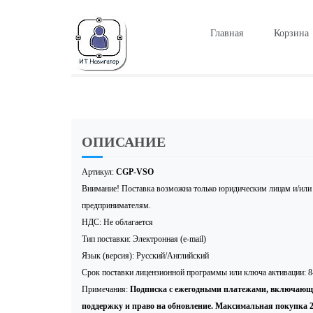
Главная
Корзина
ОПИСАНИЕ
Артикул:
CGP-VSO
Внимание! Поставка возможна только юридическим лицам и/ил
предпринимателям.
НДС: Не облагается
Тип поставки: Электронная (e-mail)
Язык (версия): Русский/Английский
Срок поставки лицензионной программы или ключа активации: 8
Примечания:
Подписка с ежегодными платежами, включающ
поддержку и право на обновление. Максимальная покупка 2