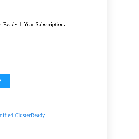
rReady 1-Year Subscription.
У
ified ClusterReady