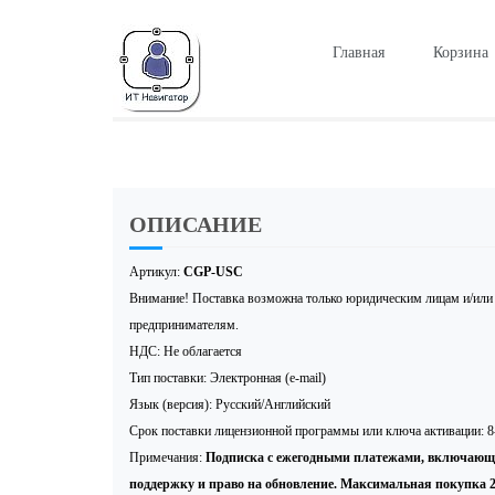
Главная
Корзина
ОПИСАНИЕ
Артикул:
CGP-USC
Внимание! Поставка возможна только юридическим лицам и/ил
предпринимателям.
НДС: Не облагается
Тип поставки: Электронная (e-mail)
Язык (версия): Русский/Английский
Срок поставки лицензионной программы или ключа активации: 8
Примечания:
Подписка с ежегодными платежами, включающ
поддержку и право на обновление. Максимальная покупка 2