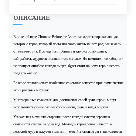
ОПИСАНИЕ
В ролевой игре Chronos: Before the Ashes вас ждет завораживающая
история о герое, который посвятил свою жизнь защите родных земель
от великого зла. Исследуйте глубины загадочного лабиринта,
набирайтесь мудрости и становитесь сильнее. Но помните, что лабиринт
не прощает ошибок: каждая смерть будет стоит вашему герою целого
года его жизни!
Ролевое приключение: необычное сочетание аспектов приключенческих
игр и ролевых механик.
Многогранные сражения: для достижения своей цели игроки могут
использовать самые разные способности, силы и виды оружия.
Уникальная механика старения: после каждой смерти персонаж
становится старше на один год. Молодой герой ловок и быстр, а
пожилой мудр и искусен в магии — меняйте стиль игры в зависимости